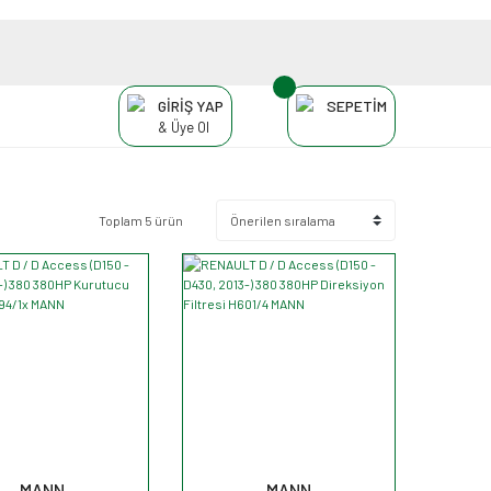
GİRİŞ YAP
SEPETİM
& Üye Ol
Toplam 5 ürün
MANN
MANN