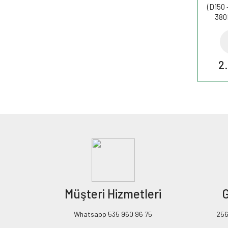
(D150 
380
C
2
Müşteri Hizmetleri
G
Whatsapp 535 960 96 75
256B