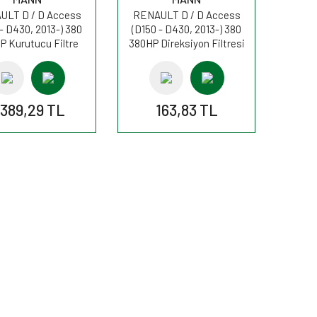
ULT D / D Access
RENAULT D / D Access
- D430, 2013-) 380
(D150 - D430, 2013-) 380
P Kurutucu Filtre
380HP Direksiyon Filtresi
1394/1x MANN
H601/4 MANN
.389,29 TL
163,83 TL