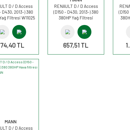
LT D / D Access
RENAULT D / D Access
RENA
- D430, 2013-) 380
(D150 - D430, 2013-) 380
(D150 
ağ Filtresi W11025
380HP Yağ Filtresi
380H
MANN
WP11102/3 MANN
TB
74,40 TL
657,51 TL
1
MANN
LT D / D Access