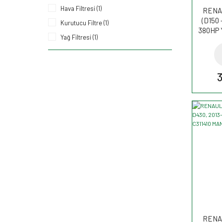
Hava Filtresi (1)
RENAU
(D150 
Kurutucu Filtre (1)
380HP Y
Yağ Filtresi (1)
3
RENAU