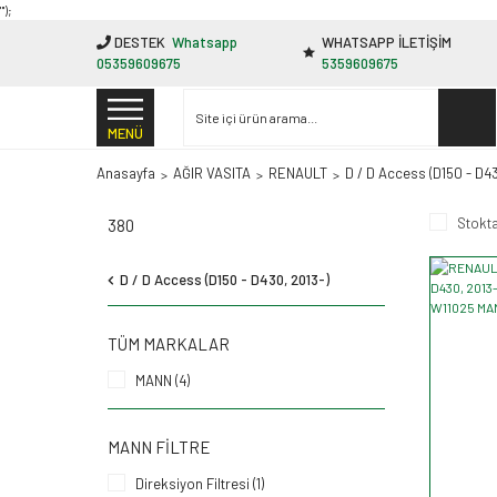
"');
DESTEK
Whatsapp
WHATSAPP İLETİŞİM
05359609675
5359609675
MENÜ
Anasayfa
AĞIR VASITA
RENAULT
D / D Access (D150 - D43
Stokta
380
D / D Access (D150 - D430, 2013-)
TÜM MARKALAR
MANN (4)
MANN FILTRE
Direksiyon Filtresi (1)