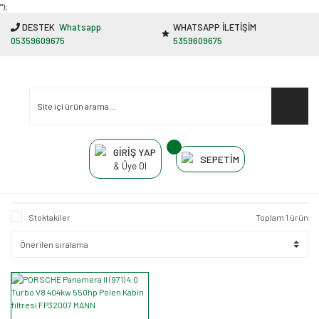
"');
DESTEK
Whatsapp
WHATSAPP İLETİŞİM
05359609675
5359609675
GİRİŞ YAP
SEPETİM
& Üye Ol
Stoktakiler
Toplam 1 ürün