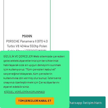
MANN
PORSCHE Panamera II (971) 4.0
Turbo V8 404kw 550hp Polen
Kabin filtresi FP32007 MANN
GİZLİLİK VE ÇEREZLER Web sitemizde çerezleri
gelecekteki ziyaretleriniz için tercihlerinizi
hatırlayarak size en uygun deneyimi sunmak
için kullanıyoruz. “Tüm çerezleri kabul et”
seçeneğine tıklayarak, tüm çerezlerin
2.060,80 TL
kullanımına izin vermiş olursunuz. İsterseniz
onayınızı özelleştirmek için Çerez Ayarlarını
ziyaret edebilirsiniz.
KİŞİSEL VERİLERİN KORUNMASI
TÜM ÇEREZLERİ KABUL ET
Whatsapp İletişim Hattı
ile
ideasoft
e-