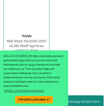
MANN
MAN TRUCK TGA (2000-2007)
40.390 390HP Yağ Filtresi
HU13125/3x MANN
GİZLİLİK VE ÇEREZLER Web sitemizde çerezleri
gelecekteki ziyaretleriniz için tercihlerinizi
hatırlayarak size en uygun deneyimi sunmak
için kullanıyoruz. “Tüm çerezleri kabul et”
seçeneğine tıklayarak, tüm çerezlerin
594,16 TL
kullanımına izin vermiş olursunuz. İsterseniz
onayınızı özelleştirmek için Çerez Ayarlarını
ziyaret edebilirsiniz.
KİŞİSEL VERİLERİN KORUNMASI
TÜM ÇEREZLERİ KABUL ET
Whatsapp İletişim Hattı