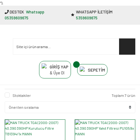
"');
DESTEK
Whatsapp
WHATSAPP İLETİŞİM
05359609675
5359609675
GİRİŞ YAP
SEPETİM
& Üye Ol
Stoktakiler
Toplam 7 ürün