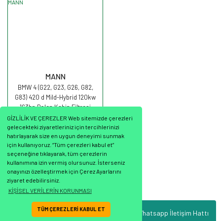
MANN
BMW 4 (G22, G23, G26, G82,
G83) 420 d Mild-Hybrid 120kw
163hp Polen Kabin Filtresi
FP30007/1 MANN
GİZLİLİK VE ÇEREZLER Web sitemizde çerezleri
gelecekteki ziyaretleriniz için tercihlerinizi
hatırlayarak size en uygun deneyimi sunmak
için kullanıyoruz. “Tüm çerezleri kabul et”
seçeneğine tıklayarak, tüm çerezlerin
2.916,25 TL
kullanımına izin vermiş olursunuz. İsterseniz
onayınızı özelleştirmek için Çerez Ayarlarını
ziyaret edebilirsiniz.
KİŞİSEL VERİLERİN KORUNMASI
TÜM ÇEREZLERİ KABUL ET
Whatsapp İletişim Hattı