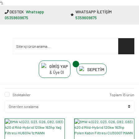
"');
DESTEK
Whatsapp
WHATSAPP İLETİŞİM
05359609675
5359609675
GİRİŞ YAP
SEPETİM
& Üye Ol
Stoktakiler
Toplam 13 ürün