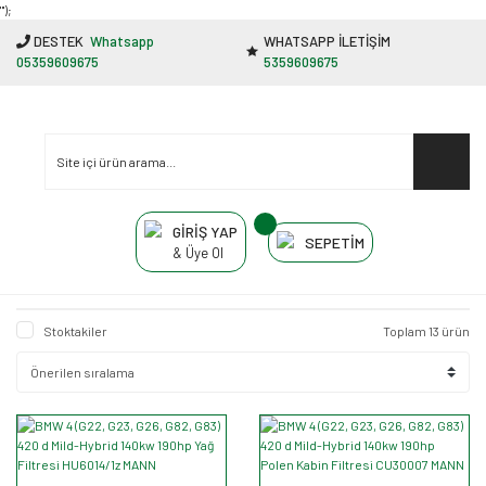
"');
DESTEK
Whatsapp
WHATSAPP İLETİŞİM
05359609675
5359609675
GİRİŞ YAP
SEPETİM
& Üye Ol
Stoktakiler
Toplam 13 ürün