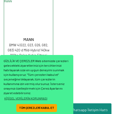
MANN
BMW 4 (G22, G23, G26, G82,
G83) 420 d Mild-Hybrid 140kw
190hp Polen Kabin Filtresi
FP30007/1 MANN
GİZLİLİK VE ÇEREZLER Web sitemizde çerezleri
gelecekteki ziyaretleriniz için tercihlerinizi
hatırlayarak size en uygun deneyimi sunmak
için kullanıyoruz. “Tüm çerezleri kabul et”
seçeneğine tıklayarak, tüm çerezlerin
2.916,25 TL
kullanımına izin vermiş olursunuz. İsterseniz
onayınızı özelleştirmek için Çerez Ayarlarını
ziyaret edebilirsiniz.
KİŞİSEL VERİLERİN KORUNMASI
TÜM ÇEREZLERİ KABUL ET
Whatsapp İletişim Hattı