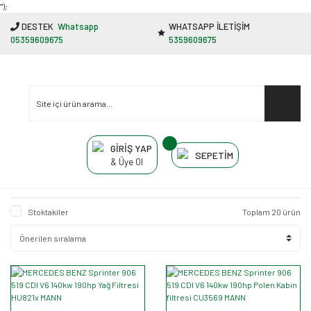
"');
DESTEK
Whatsapp
WHATSAPP İLETİŞİM
05359609675
5359609675
GİRİŞ YAP
SEPETİM
& Üye Ol
Stoktakiler
Toplam 20 ürün