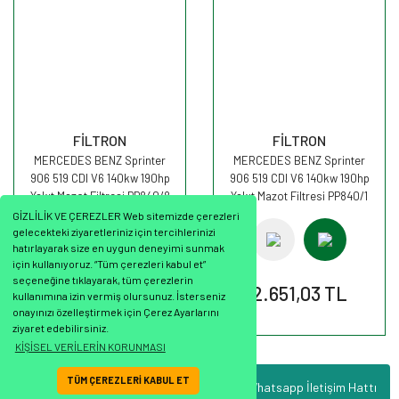
FİLTRON
FİLTRON
MERCEDES BENZ Sprinter
MERCEDES BENZ Sprinter
906 519 CDI V6 140kw 190hp
906 519 CDI V6 140kw 190hp
Yakıt Mazot Filtresi PP840/8
Yakıt Mazot Filtresi PP840/1
FİLTRON
FİLTRON
GİZLİLİK VE ÇEREZLER Web sitemizde çerezleri
gelecekteki ziyaretleriniz için tercihlerinizi
hatırlayarak size en uygun deneyimi sunmak
için kullanıyoruz. “Tüm çerezleri kabul et”
seçeneğine tıklayarak, tüm çerezlerin
2.620,66 TL
2.651,03 TL
kullanımına izin vermiş olursunuz. İsterseniz
onayınızı özelleştirmek için Çerez Ayarlarını
ziyaret edebilirsiniz.
KİŞİSEL VERİLERİN KORUNMASI
TÜM ÇEREZLERİ KABUL ET
Whatsapp İletişim Hattı