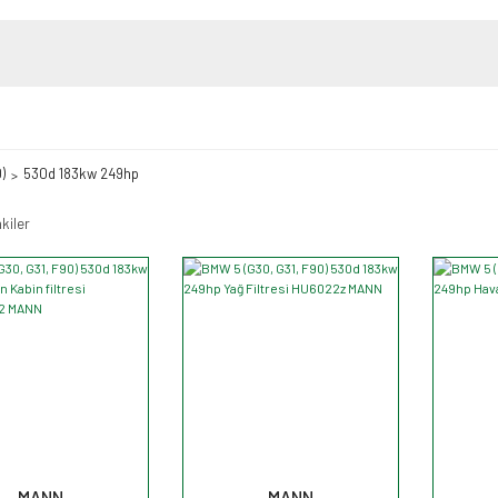
)
530d 183kw 249hp
kiler
MANN
MANN