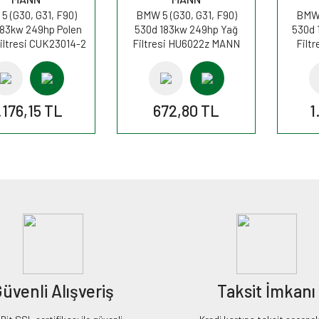
 (G30, G31, F90)
BMW 5 (G30, G31, F90)
BMW 
183kw 249hp Polen
530d 183kw 249hp Yağ
530d 
iltresi CUK23014-2
Filtresi HU6022z MANN
Filt
MANN
.176,15 TL
672,80 TL
1
üvenli Alışveriş
Taksit İmkanı