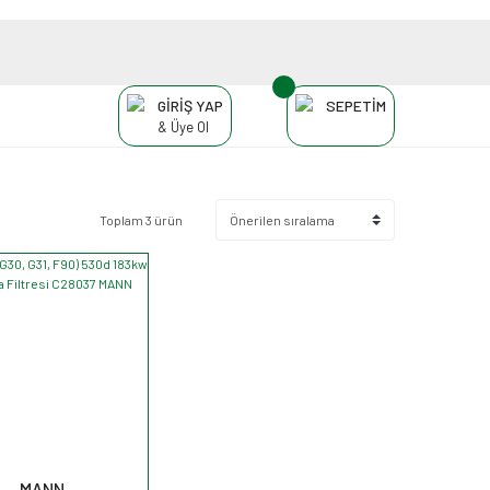
GİRİŞ YAP
SEPETİM
& Üye Ol
Toplam 3 ürün
MANN