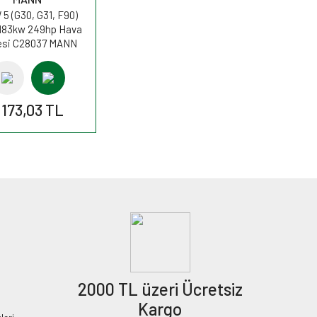
5 (G30, G31, F90)
183kw 249hp Hava
resi C28037 MANN
.173,03 TL
2000 TL üzeri Ücretsiz
Kargo