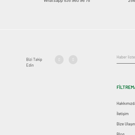
Whatsapp 535 960 96 75
256B
Bizi Takip
Edin
FİLTREM
Hakkımızd
İletişim
Bize Ulaşın
Blog