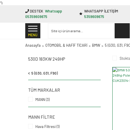
"');
DESTEK
Whatsapp
WHATSAPP İLETİŞİM
05359609675
5359609675
MENÜ
Anasayfa
OTOMOBİL & HAFİF TİCARİ
BMW
5 (G30, G31, F90
Stokta
530D 183KW 249HP
5 (G30, G31, F90)
TÜM MARKALAR
MANN (3)
MANN FILTRE
Hava Filtresi (1)