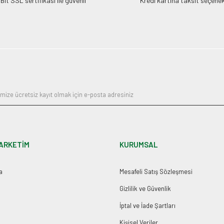
it SSL sertifikası ile güvenli
Kredi kartına taksit seçenek
ARKETİM
KURUMSAL
a
Mesafeli Satış Sözleşmesi
Gizlilik ve Güvenlik
İptal ve İade Şartları
Kişisel Veriler