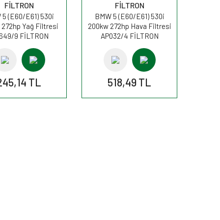
FİLTRON
FİLTRON
5 (E60/E61) 530i
BMW 5 (E60/E61) 530i
272hp Yağ Filtresi
200kw 272hp Hava Filtresi
649/9 FİLTRON
AP032/4 FİLTRON
245,14 TL
518,49 TL