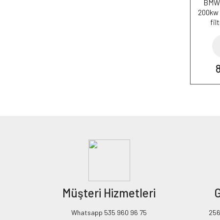
BMW 
200kw 
fil
Müşteri Hizmetleri
G
Whatsapp 535 960 96 75
256B