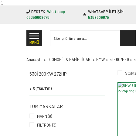
"');
DESTEK
Whatsapp
WHATSAPP İLETİŞİM
05359609675
5359609675
MENÜ
Anasayfa
OTOMOBİL & HAFİF TİCARİ
BMW
5 (E60/E61)
5
Stokta
530I 200KW 272HP
5 (E60/E61)
TÜM MARKALAR
MANN (6)
FİLTRON (3)