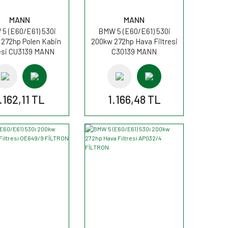
MANN
MANN
5 (E60/E61) 530i
BMW 5 (E60/E61) 530i
272hp Polen Kabin
200kw 272hp Hava Filtresi
resi CU3139 MANN
C30139 MANN
.162,11 TL
1.166,48 TL