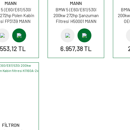
MANN
MANN
5 (E60/E61) 530i
BMW 5 (E60/E61) 530i
BMW 
272hp Polen Kabin
200kw 272hp Şanzuman
200kw 
resi FP3139 MANN
Filtresi H50001 MANN
OE
.553,12 TL
6.957,38 TL
FİLTRON