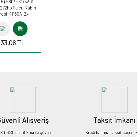
5 (E60/E61) 530i
272hp Polen Kabin
tresi K1160A-2x
FİLTRON
833,06 TL
üvenli Alışveriş
Taksit İmkanı
it SSL sertifikası ile güvenli
Kredi kartına taksit seçenek