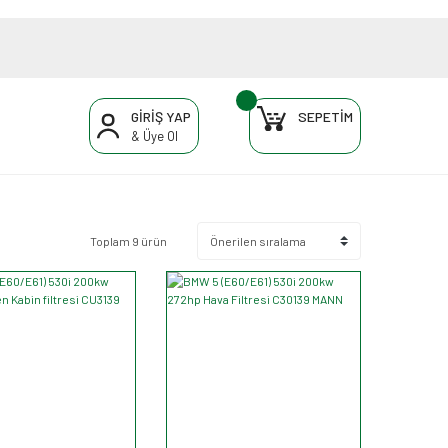
GİRİŞ YAP
SEPETİM
& Üye Ol
Toplam 9 ürün