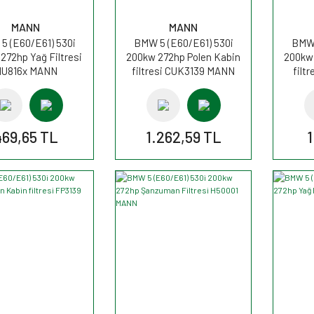
MANN
MANN
5 (E60/E61) 530i
BMW 5 (E60/E61) 530i
BMW 
272hp Yağ Filtresi
200kw 272hp Polen Kabin
200kw 
U816x MANN
filtresi CUK3139 MANN
filt
469,65 TL
1.262,59 TL
1