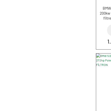
BMW 
200kw 
filt
1