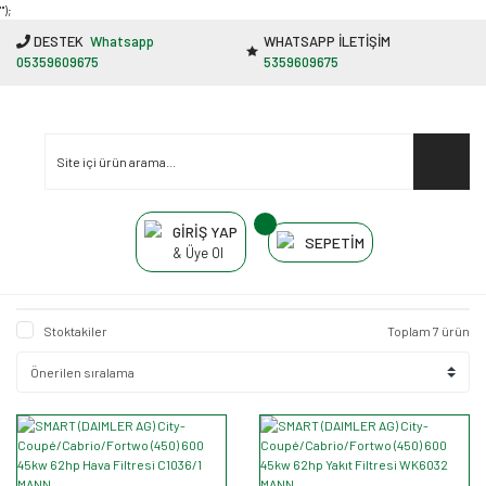
"');
DESTEK
Whatsapp
WHATSAPP İLETİŞİM
05359609675
5359609675
GİRİŞ YAP
SEPETİM
& Üye Ol
Stoktakiler
Toplam 7 ürün