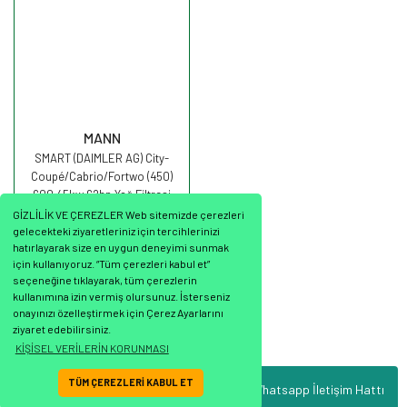
MANN
SMART (DAIMLER AG) City-
Coupé/Cabrio/Fortwo (450)
600 45kw 62hp Yağ Filtresi
HU68x MANN
GİZLİLİK VE ÇEREZLER Web sitemizde çerezleri
gelecekteki ziyaretleriniz için tercihlerinizi
hatırlayarak size en uygun deneyimi sunmak
için kullanıyoruz. “Tüm çerezleri kabul et”
seçeneğine tıklayarak, tüm çerezlerin
236,66 TL
kullanımına izin vermiş olursunuz. İsterseniz
onayınızı özelleştirmek için Çerez Ayarlarını
ziyaret edebilirsiniz.
KİŞİSEL VERİLERİN KORUNMASI
TÜM ÇEREZLERİ KABUL ET
Whatsapp İletişim Hattı