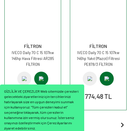
FİLTRON
FİLTRON
IVECO Daily 70 C 15 107kw
IVECO Daily 70 C 15 107kw
146hp Hava Filtresi AR285
146hp Yakıt (Mazot) Filtresi
FİLTRON
PE878/3 FİLTRON
GİZLİLİK VE ÇEREZLER Web sitemizde çerezleri
928,51 TL
774,48 TL
gelecekteki ziyaretleriniz için tercihlerinizi
hatırlayarak size en uygun deneyimi sunmak
için kullanıyoruz. “Tüm çerezleri kabul et”
seçeneğine tıklayarak, tüm çerezlerin
kullanımına izin vermiş olursunuz. İsterseniz
onayınızı özelleştirmek için Çerez Ayarlarını
1
2
ziyaret edebilirsiniz.