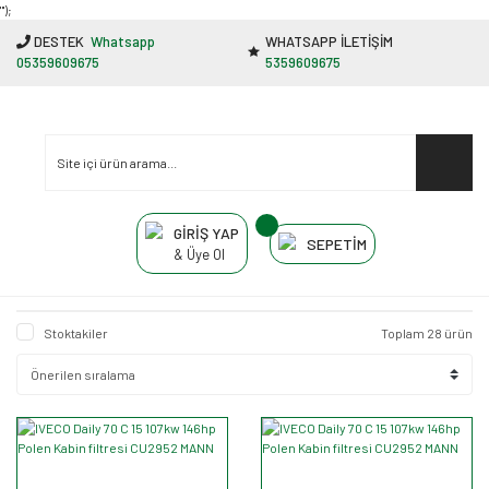
"');
DESTEK
Whatsapp
WHATSAPP İLETİŞİM
05359609675
5359609675
GİRİŞ YAP
SEPETİM
& Üye Ol
Stoktakiler
Toplam 28 ürün