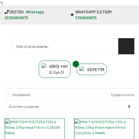
"');
DESTEK
Whatsapp
WHATSAPP İLETİŞİM
05359609675
5359609675
GİRİŞ YAP
SEPETİM
& Üye Ol
Stoktakiler
Toplam 4 ürün