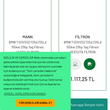
MANN
FİLTRON
BMW 7 (G11/G12) 725d,725Ld
BMW 7 (G11/G12) 725d,725Ld
155kw 211hp Yağ Filtresi
155kw 211hp Yağ Filtresi
HU6014/1z MANN
OE672/7A FİLTRON
GİZLİLİK VE ÇEREZLER Web sitemizde çerezleri
gelecekteki ziyaretleriniz için tercihlerinizi
hatırlayarak size en uygun deneyimi sunmak
için kullanıyoruz. “Tüm çerezleri kabul et”
seçeneğine tıklayarak, tüm çerezlerin
886,87 TL
1.117,25 TL
kullanımına izin vermiş olursunuz. İsterseniz
onayınızı özelleştirmek için Çerez Ayarlarını
ziyaret edebilirsiniz.
KİŞİSEL VERİLERİN KORUNMASI
TÜM ÇEREZLERİ KABUL ET
Whatsapp İletişim Hattı
ile
ideasoft
e-