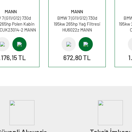
MANN
MANN
7 (G11/G12) 730d
BMW 7 (G11/G12) 730d
BMW 
265hp Polen Kabin
195kw 265hp Yağ Filtresi
195kw 
si CUK23014-2 MANN
HU6022z MANN
.176,15 TL
672,80 TL
1