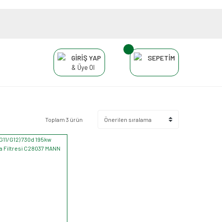
GİRİŞ YAP
SEPETİM
& Üye Ol
Toplam 3 ürün