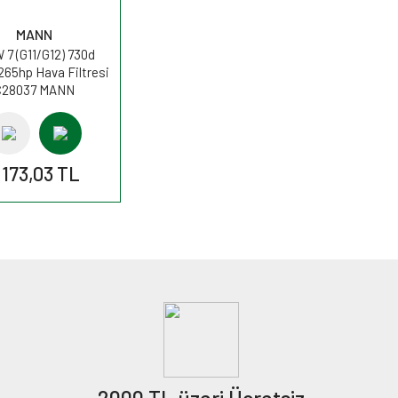
MANN
7 (G11/G12) 730d
265hp Hava Filtresi
C28037 MANN
.173,03 TL