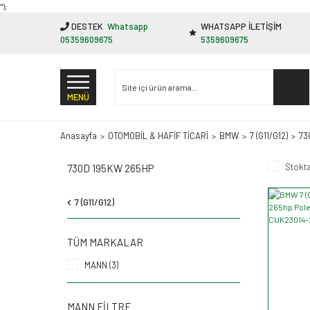
"');
DESTEK
Whatsapp
WHATSAPP İLETİŞİM
05359609675
5359609675
MENÜ
Anasayfa
OTOMOBİL & HAFİF TİCARİ
BMW
7 (G11/G12)
73
Stokta
730D 195KW 265HP
7 (G11/G12)
TÜM MARKALAR
MANN (3)
MANN FILTRE