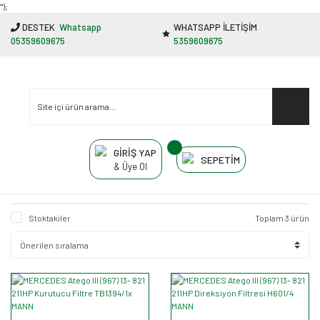
"');
DESTEK
Whatsapp
WHATSAPP İLETİŞİM
05359609675
5359609675
GİRİŞ YAP
SEPETİM
& Üye Ol
Stoktakiler
Toplam 3 ürün