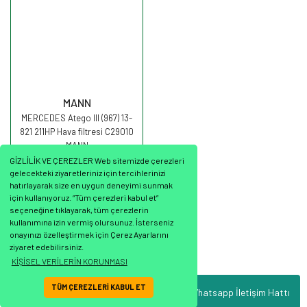
MANN
MERCEDES Atego III (967) 13-
821 211HP Hava filtresi C29010
MANN
GİZLİLİK VE ÇEREZLER Web sitemizde çerezleri
gelecekteki ziyaretleriniz için tercihlerinizi
hatırlayarak size en uygun deneyimi sunmak
için kullanıyoruz. “Tüm çerezleri kabul et”
seçeneğine tıklayarak, tüm çerezlerin
2.199,71 TL
kullanımına izin vermiş olursunuz. İsterseniz
onayınızı özelleştirmek için Çerez Ayarlarını
ziyaret edebilirsiniz.
KİŞİSEL VERİLERİN KORUNMASI
TÜM ÇEREZLERİ KABUL ET
Whatsapp İletişim Hattı
ile
ideasoft
e-