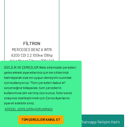
FİLTRON
MERCEDES BENZ A W176
A200 CDI 2.2 100kw 136hp
Yakıt Mazot Filtresi PP840/3
FİLTRON
GİZLİLİK VE ÇEREZLER Web sitemizde çerezleri
gelecekteki ziyaretleriniz için tercihlerinizi
hatırlayarak size en uygun deneyimi sunmak
için kullanıyoruz. “Tüm çerezleri kabul et”
seçeneğine tıklayarak, tüm çerezlerin
3.275,83 TL
kullanımına izin vermiş olursunuz. İsterseniz
onayınızı özelleştirmek için Çerez Ayarlarını
ziyaret edebilirsiniz.
KİŞİSEL VERİLERİN KORUNMASI
TÜM ÇEREZLERİ KABUL ET
Whatsapp İletişim Hattı