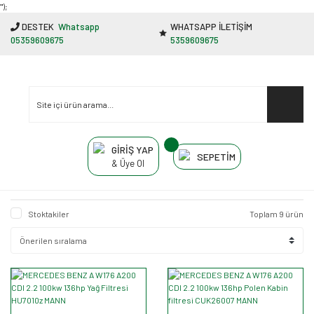
"');
DESTEK
Whatsapp
WHATSAPP İLETİŞİM
05359609675
5359609675
GİRİŞ YAP
SEPETİM
& Üye Ol
Stoktakiler
Toplam 9 ürün