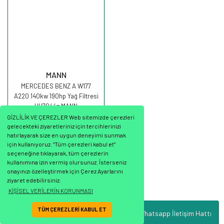
MANN
MERCEDES BENZ A W177
A220 140kw 190hp Yağ Filtresi
HU7044z MANN
GİZLİLİK VE ÇEREZLER Web sitemizde çerezleri
gelecekteki ziyaretleriniz için tercihlerinizi
hatırlayarak size en uygun deneyimi sunmak
için kullanıyoruz. “Tüm çerezleri kabul et”
seçeneğine tıklayarak, tüm çerezlerin
537,02 TL
kullanımına izin vermiş olursunuz. İsterseniz
onayınızı özelleştirmek için Çerez Ayarlarını
ziyaret edebilirsiniz.
KİŞİSEL VERİLERİN KORUNMASI
TÜM ÇEREZLERİ KABUL ET
Whatsapp İletişim Hattı
ile
ideasoft
e-