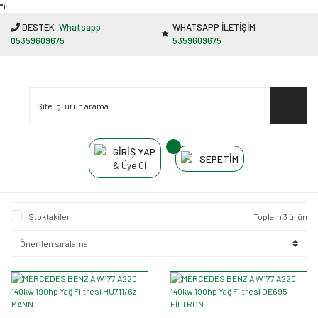
"');
DESTEK
Whatsapp
WHATSAPP İLETİŞİM
05359609675
5359609675
GİRİŞ YAP
SEPETİM
& Üye Ol
Stoktakiler
Toplam 3 ürün