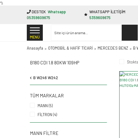
"');
DESTEK
Whatsapp
WHATSAPP İLETİŞİM
05359609675
5359609675
MENÜ
Anasayfa
OTOMOBİL & HAFİF TİCARİ
MERCEDES BENZ
B 
Stokta
B180 CDI 1.8 80KW 109HP
B W246 W242
TÜM MARKALAR
MANN (5)
FİLTRON (4)
MANN FILTRE