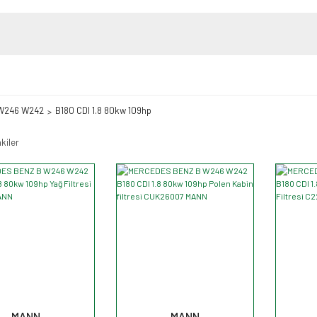
W246 W242
B180 CDI 1.8 80kw 109hp
kiler
MANN
MANN