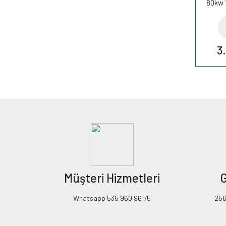
80kw 
Filtre
3
Müşteri Hizmetleri
G
Whatsapp 535 960 96 75
256B