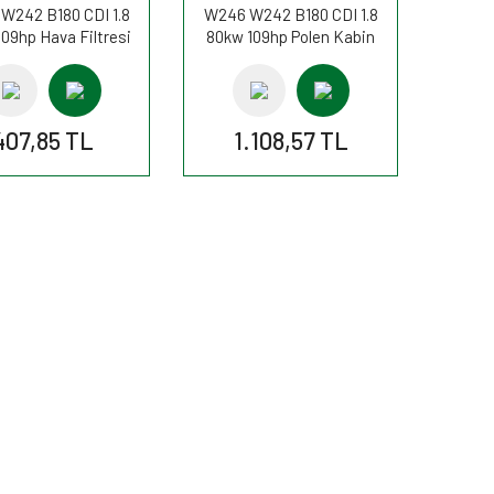
W242 B180 CDI 1.8
W246 W242 B180 CDI 1.8
09hp Hava Filtresi
80kw 109hp Polen Kabin
034/5 FİLTRON
filtresi K1346A FİLTRON
407,85 TL
1.108,57 TL