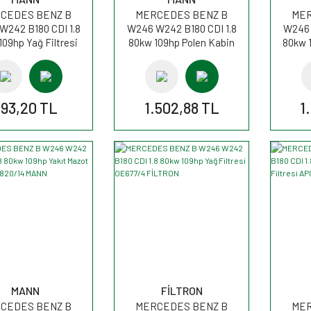
CEDES BENZ B
MERCEDES BENZ B
MER
W242 B180 CDI 1.8
W246 W242 B180 CDI 1.8
W246 
109hp Yağ Filtresi
80kw 109hp Polen Kabin
80kw 1
U7010z MANN
filtresi CUK26007 MANN
393,20 TL
1.502,88 TL
1
MANN
FİLTRON
CEDES BENZ B
MERCEDES BENZ B
MER