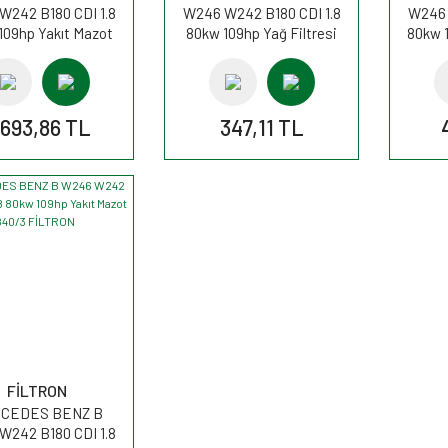
W242 B180 CDI 1.8
W246 W242 B180 CDI 1.8
W246 
109hp Yakıt Mazot
80kw 109hp Yağ Filtresi
80kw 1
esi WK820/14 MANN
OE677/4 FİLTRON
AP
.693,86 TL
347,11 TL
FİLTRON
CEDES BENZ B
W242 B180 CDI 1.8