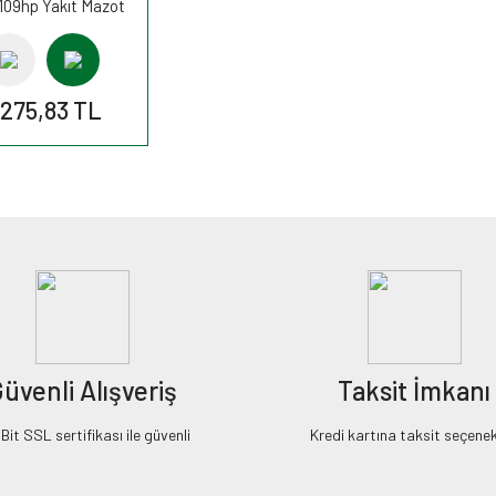
109hp Yakıt Mazot
si PP840/3 FİLTRON
.275,83 TL
üvenli Alışveriş
Taksit İmkanı
it SSL sertifikası ile güvenli
Kredi kartına taksit seçenek