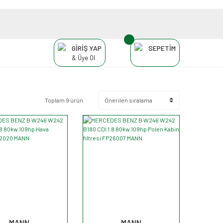
GİRİŞ YAP
SEPETİM
& Üye Ol
Toplam 9 ürün
MANN
MANN