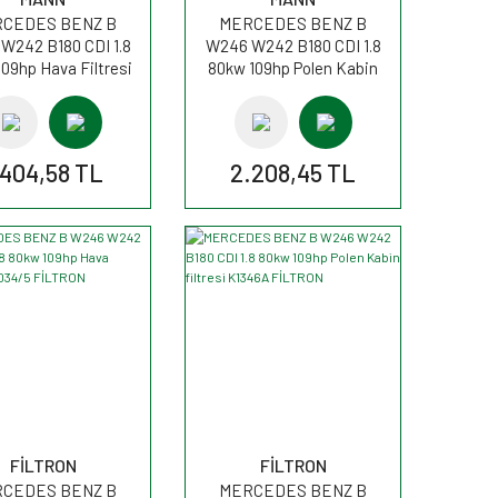
CEDES BENZ B
MERCEDES BENZ B
W242 B180 CDI 1.8
W246 W242 B180 CDI 1.8
09hp Hava Filtresi
80kw 109hp Polen Kabin
C22020 MANN
filtresi FP26007 MANN
.404,58 TL
2.208,45 TL
FİLTRON
FİLTRON
CEDES BENZ B
MERCEDES BENZ B