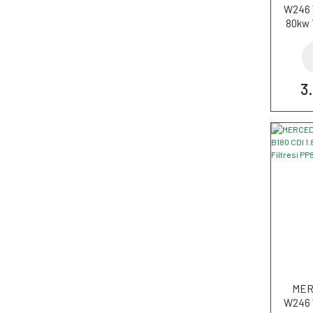
W246 
80kw 
Filtr
3
MER
W246 