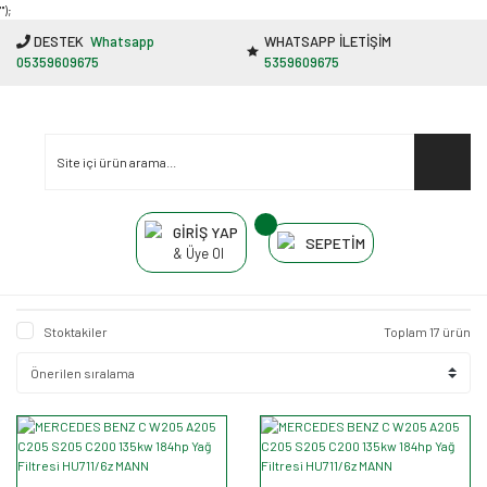
"');
DESTEK
Whatsapp
WHATSAPP İLETİŞİM
05359609675
5359609675
GİRİŞ YAP
SEPETİM
& Üye Ol
Stoktakiler
Toplam 17 ürün