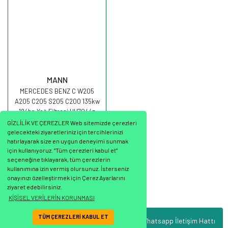
MANN
MERCEDES BENZ C W205
A205 C205 S205 C200 135kw
184hp Yağ Filtresi HU7044z
MANN
GİZLİLİK VE ÇEREZLER Web sitemizde çerezleri
gelecekteki ziyaretleriniz için tercihlerinizi
hatırlayarak size en uygun deneyimi sunmak
için kullanıyoruz. “Tüm çerezleri kabul et”
seçeneğine tıklayarak, tüm çerezlerin
537,02 TL
kullanımına izin vermiş olursunuz. İsterseniz
onayınızı özelleştirmek için Çerez Ayarlarını
ziyaret edebilirsiniz.
KİŞİSEL VERİLERİN KORUNMASI
TÜM ÇEREZLERİ KABUL ET
Whatsapp İletişim Hattı