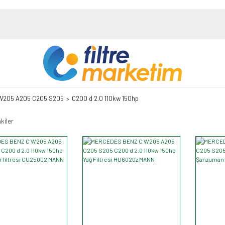
W205 A205 C205 S205
C200 d 2.0 110kw 150hp
kiler