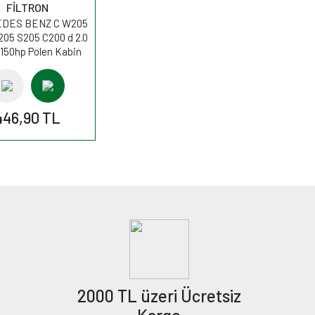
FİLTRON
DES BENZ C W205
205 S205 C200 d 2.0
 150hp Polen Kabin
esi K1353 FİLTRON
446,90 TL
2000 TL üzeri Ücretsiz