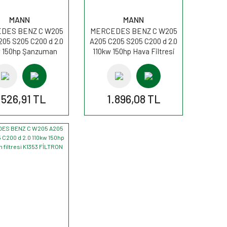
MANN
MANN
DES BENZ C W205
MERCEDES BENZ C W205
205 S205 C200 d 2.0
A205 C205 S205 C200 d 2.0
w 150hp Şanzuman
110kw 150hp Hava Filtresi
resi H27001 MANN
C45004 MANN
.526,91 TL
1.896,08 TL