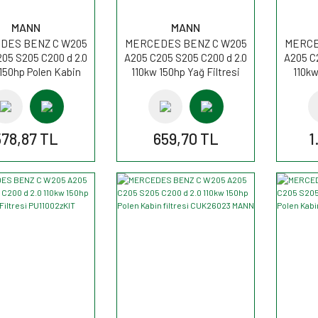
MANN
MANN
DES BENZ C W205
MERCEDES BENZ C W205
MERCE
05 S205 C200 d 2.0
A205 C205 S205 C200 d 2.0
A205 C
150hp Polen Kabin
110kw 150hp Yağ Filtresi
110k
esi CU25002 MANN
HU6020z MANN
Filt
578,87 TL
659,70 TL
1