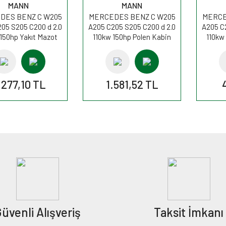
MANN
MANN
DES BENZ C W205
MERCEDES BENZ C W205
MERCE
05 S205 C200 d 2.0
A205 C205 S205 C200 d 2.0
A205 C
150hp Yakıt Mazot
110kw 150hp Polen Kabin
110kw
resi PU11002zKIT
filtresi CUK26023 MANN
filtr
MANN
.277,10 TL
1.581,52 TL
üvenli Alışveriş
Taksit İmkanı