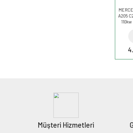
MERCE
A205 C2
110kw 
Filt
4
Müşteri Hizmetleri
G