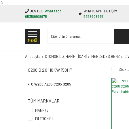
"');
DESTEK
Whatsapp
WHATSAPP İLETİŞİM
05359609675
5359609675
MENÜ
Anasayfa
OTOMOBİL & HAFİF TİCARİ
MERCEDES BENZ
C 
Stokta
C200 D 2.0 110KW 150HP
C W205 A205 C205 S205
TÜM MARKALAR
MANN (6)
FİLTRON (1)