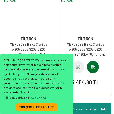
FİLTRON
FİLTRON
MERCEDES BENZ C W205
MERCEDES BENZ C W205
A205 C205 S205 C220
A205 C205 S205 C220
BlueTEC 120kw 163hp Polen
BlueTEC 120kw 163hp Yakıt
Kabin filtresi K1353 FİLTRON
Mazot Filtresi PP840/9
GİZLİLİK VE ÇEREZLER Web sitemizde çerezleri
FİLTRON
gelecekteki ziyaretleriniz için tercihlerinizi
hatırlayarak size en uygun deneyimi sunmak
için kullanıyoruz. “Tüm çerezleri kabul et”
seçeneğine tıklayarak, tüm çerezlerin
446,90 TL
3.454,80 TL
kullanımına izin vermiş olursunuz. İsterseniz
onayınızı özelleştirmek için Çerez Ayarlarını
ziyaret edebilirsiniz.
KİŞİSEL VERİLERİN KORUNMASI
TÜM ÇEREZLERİ KABUL ET
Whatsapp İletişim Hattı