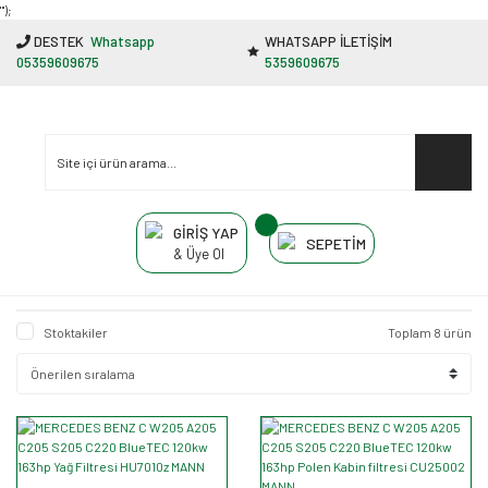
"');
DESTEK
Whatsapp
WHATSAPP İLETİŞİM
05359609675
5359609675
GİRİŞ YAP
SEPETİM
& Üye Ol
Stoktakiler
Toplam 8 ürün