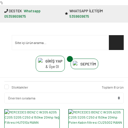
"');
DESTEK
Whatsapp
WHATSAPP İLETİŞİM
05359609675
5359609675
GİRİŞ YAP
SEPETİM
& Üye Ol
Stoktakiler
Toplam 8 ürün