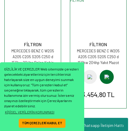
FİLTRON
FİLTRON
MERCEDES BENZ C W205
MERCEDES BENZ C W205
A205 C205 S205 C250 d
A205 C205 S205 C250 d
150kw 204hp Polen Kabin
150kw 204hp Yakıt Mazot
filtresi K1353 FİLTRON
Filtresi PP840/9 FİLTRON
GİZLİLİK VE ÇEREZLER Web sitemizde çerezleri
gelecekteki ziyaretleriniz için tercihlerinizi
hatırlayarak size en uygun deneyimi sunmak
için kullanıyoruz. “Tüm çerezleri kabul et”
seçeneğine tıklayarak, tüm çerezlerin
446,90 TL
3.454,80 TL
kullanımına izin vermiş olursunuz. İsterseniz
onayınızı özelleştirmek için Çerez Ayarlarını
ziyaret edebilirsiniz.
KİŞİSEL VERİLERİN KORUNMASI
TÜM ÇEREZLERİ KABUL ET
Whatsapp İletişim Hattı