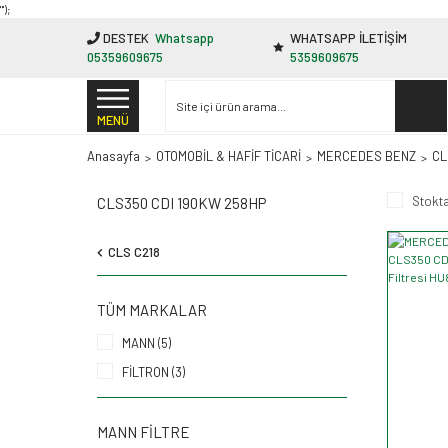
"');
DESTEK
Whatsapp
WHATSAPP İLETİŞİM
05359609675
5359609675
MENÜ
Anasayfa
OTOMOBİL & HAFİF TİCARİ
MERCEDES BENZ
CL
Stokta
CLS350 CDI 190KW 258HP
CLS C218
TÜM MARKALAR
MANN (5)
FİLTRON (3)
MANN FILTRE