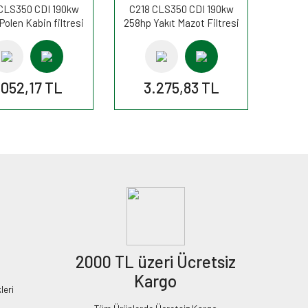
CLS350 CDI 190kw
C218 CLS350 CDI 190kw
Polen Kabin filtresi
258hp Yakıt Mazot Filtresi
246A FİLTRON
PP840/3 FİLTRON
.052,17 TL
3.275,83 TL
2000 TL üzeri Ücretsiz
Kargo
leri