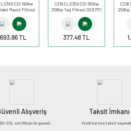
CLS350 CDI 190kw
C218 CLS350 CDI 190kw
C218 
akıt Mazot Filtresi
258hp Yağ Filtresi OE677/1
258hp 
820/14 MANN
FİLTRON
K1
.693,86 TL
377,48 TL
1
üvenli Alışveriş
Taksit İmkanı
it SSL sertifikası ile güvenli
Kredi kartına taksit seçenek