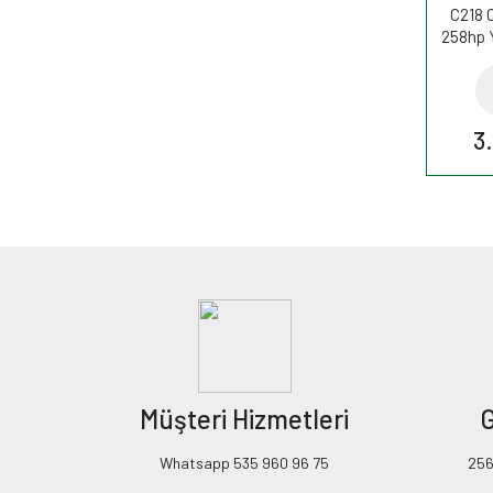
C218 
258hp Y
WK
3
Müşteri Hizmetleri
G
Whatsapp 535 960 96 75
256B