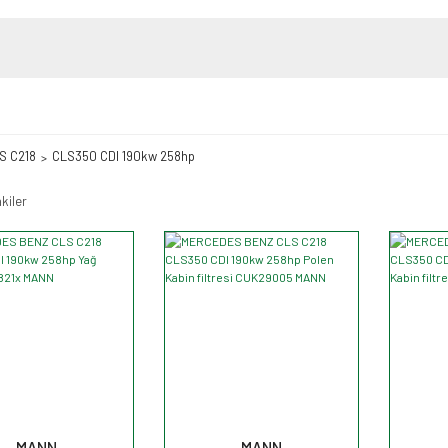
S C218
CLS350 CDI 190kw 258hp
kiler
MANN
MANN