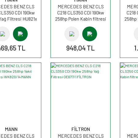
EDES BENZ CLS
MERCEDES BENZ CLS
MERC
CLS350 CDI 190kw
C218 CLS350 CDI 190kw
C218 
ağ Filtresi HU821x
258hp Polen Kabin filtresi
258hp 
MANN
CUK29005 MANN
F
469,65 TL
948,04 TL
1
MANN
FİLTRON
EDES BENZ CLS
MERCEDES BENZ CLS
MERC