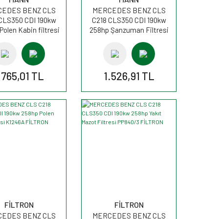
EDES BENZ CLS
MERCEDES BENZ CLS
CLS350 CDI 190kw
C218 CLS350 CDI 190kw
Polen Kabin filtresi
258hp Şanzuman Filtresi
P29005 MANN
H27001 MANN
.765,01 TL
1.526,91 TL
FİLTRON
FİLTRON
EDES BENZ CLS
MERCEDES BENZ CLS