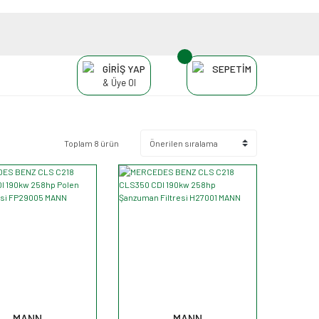
GİRİŞ YAP
SEPETİM
& Üye Ol
Toplam 8 ürün
MANN
MANN