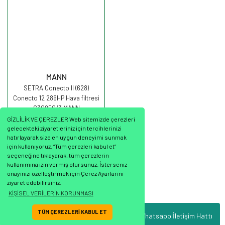
MANN
SETRA Conecto II (628)
Conecto 12 286HP Hava filtresi
C30850/3 MANN
GİZLİLİK VE ÇEREZLER Web sitemizde çerezleri
gelecekteki ziyaretleriniz için tercihlerinizi
hatırlayarak size en uygun deneyimi sunmak
için kullanıyoruz. “Tüm çerezleri kabul et”
seçeneğine tıklayarak, tüm çerezlerin
3.143,38 TL
kullanımına izin vermiş olursunuz. İsterseniz
onayınızı özelleştirmek için Çerez Ayarlarını
ziyaret edebilirsiniz.
KİŞİSEL VERİLERİN KORUNMASI
TÜM ÇEREZLERİ KABUL ET
Whatsapp İletişim Hattı