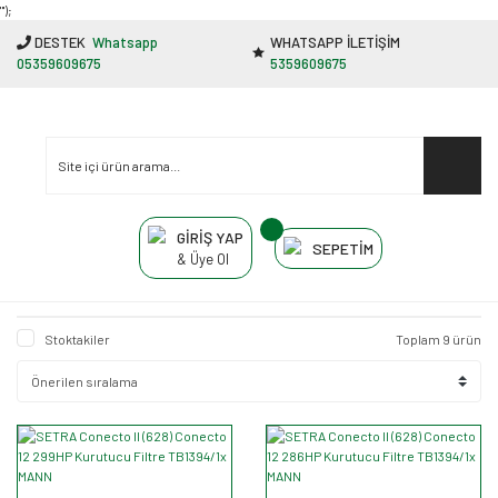
"');
DESTEK
Whatsapp
WHATSAPP İLETİŞİM
05359609675
5359609675
GİRİŞ YAP
SEPETİM
& Üye Ol
Stoktakiler
Toplam 9 ürün