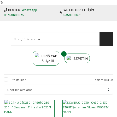
"');
DESTEK
Whatsapp
WHATSAPP İLETİŞİM
05359609675
5359609675
GİRİŞ YAP
SEPETİM
& Üye Ol
Stoktakiler
Toplam 8 ürün