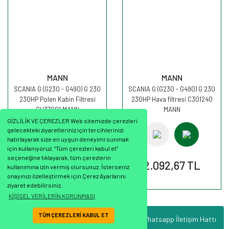
MANN
MANN
SCANIA G (G230 - G490) G 230
SCANIA G (G230 - G490) G 230
230HP Polen Kabin Filtresi
230HP Hava filtresi C301240
CU37001 MANN
MANN
GİZLİLİK VE ÇEREZLER Web sitemizde çerezleri
gelecekteki ziyaretleriniz için tercihlerinizi
hatırlayarak size en uygun deneyimi sunmak
için kullanıyoruz. “Tüm çerezleri kabul et”
seçeneğine tıklayarak, tüm çerezlerin
629,11 TL
2.092,67 TL
kullanımına izin vermiş olursunuz. İsterseniz
onayınızı özelleştirmek için Çerez Ayarlarını
ziyaret edebilirsiniz.
KİŞİSEL VERİLERİN KORUNMASI
TÜM ÇEREZLERİ KABUL ET
Whatsapp İletişim Hattı