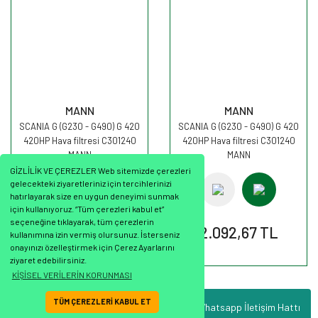
MANN
MANN
SCANIA G (G230 - G490) G 420
SCANIA G (G230 - G490) G 420
420HP Hava filtresi C301240
420HP Hava filtresi C301240
MANN
MANN
GİZLİLİK VE ÇEREZLER Web sitemizde çerezleri
gelecekteki ziyaretleriniz için tercihlerinizi
hatırlayarak size en uygun deneyimi sunmak
için kullanıyoruz. “Tüm çerezleri kabul et”
seçeneğine tıklayarak, tüm çerezlerin
2.092,67 TL
2.092,67 TL
kullanımına izin vermiş olursunuz. İsterseniz
onayınızı özelleştirmek için Çerez Ayarlarını
ziyaret edebilirsiniz.
KİŞİSEL VERİLERİN KORUNMASI
TÜM ÇEREZLERİ KABUL ET
Whatsapp İletişim Hattı