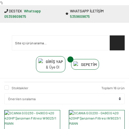
"');
DESTEK
Whatsapp
WHATSAPP İLETİŞİM
05359609675
5359609675
GİRİŞ YAP
SEPETİM
& Üye Ol
Stoktakiler
Toplam 16 ürün