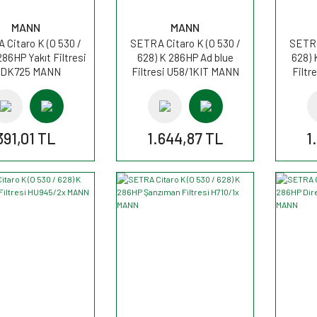
MANN
MANN
Citaro K (O 530 /
SETRA Citaro K (O 530 /
SETRA
286HP Yakıt Filtresi
628) K 286HP Ad blue
628) 
DK725 MANN
Filtresi U58/1KIT MANN
Filtr
391,01 TL
1.644,87 TL
1