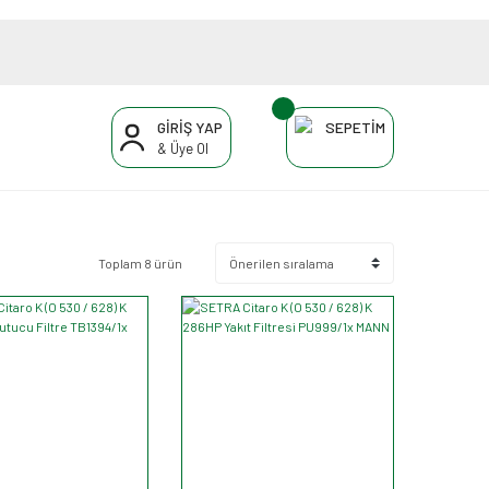
GİRİŞ YAP
SEPETİM
& Üye Ol
Toplam 8 ürün