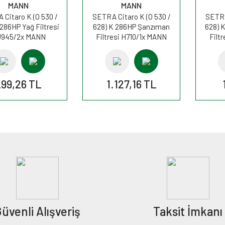
MANN
MANN
Citaro K (O 530 /
SETRA Citaro K (O 530 /
SETRA
 286HP Yağ Filtresi
628) K 286HP Şanzıman
628) 
945/2x MANN
Filtresi H710/1x MANN
Filt
299,26 TL
1.127,16 TL
üvenli Alışveriş
Taksit İmkanı