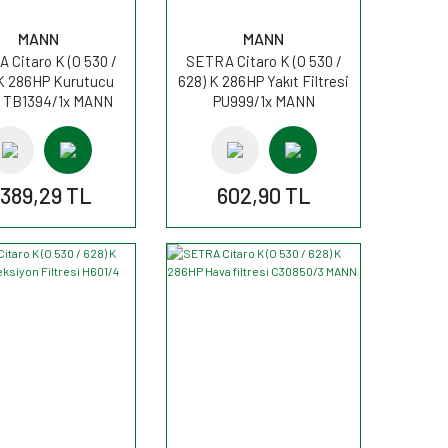
MANN
MANN
 Citaro K (O 530 /
SETRA Citaro K (O 530 /
K 286HP Kurutucu
628) K 286HP Yakıt Filtresi
e TB1394/1x MANN
PU999/1x MANN
.389,29 TL
602,90 TL