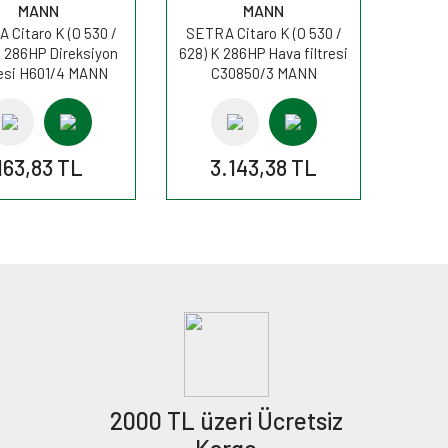
MANN
MANN
 Citaro K (O 530 /
SETRA Citaro K (O 530 /
K 286HP Direksiyon
628) K 286HP Hava filtresi
resi H601/4 MANN
C30850/3 MANN
163,83 TL
3.143,38 TL
2000 TL üzeri Ücretsiz