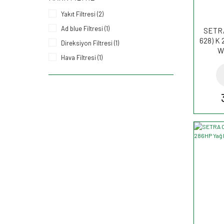
Yakıt Filtresi (2)
Ad blue Filtresi (1)
SETRA 
628) K 
Direksiyon Filtresi (1)
W
Hava Filtresi (1)
Kurutucu Filtre (1)
Şanzuman Filtresi (1)
Yağ Filtresi (1)