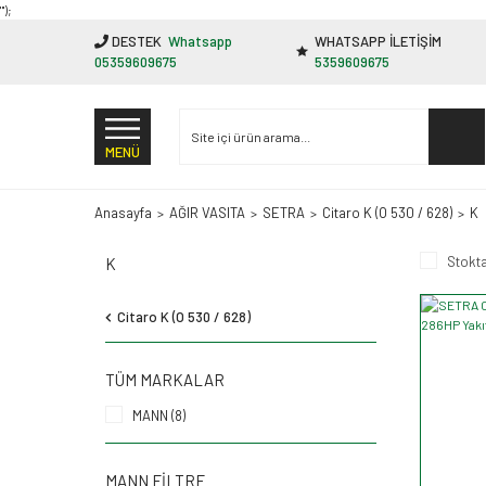
"');
DESTEK
Whatsapp
WHATSAPP İLETİŞİM
05359609675
5359609675
MENÜ
Anasayfa
AĞIR VASITA
SETRA
Citaro K (O 530 / 628)
K
Stokta
K
Citaro K (O 530 / 628)
TÜM MARKALAR
MANN (8)
MANN FILTRE