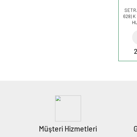
SETRA 
628) K
HU
Müşteri Hizmetleri
G