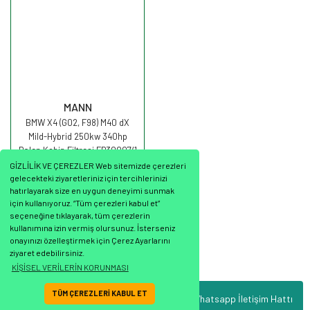
MANN
BMW X4 (G02, F98) M40 dX
Mild-Hybrid 250kw 340hp
Polen Kabin Filtresi FP30007/1
MANN
GİZLİLİK VE ÇEREZLER Web sitemizde çerezleri
gelecekteki ziyaretleriniz için tercihlerinizi
hatırlayarak size en uygun deneyimi sunmak
için kullanıyoruz. “Tüm çerezleri kabul et”
seçeneğine tıklayarak, tüm çerezlerin
2.916,25 TL
kullanımına izin vermiş olursunuz. İsterseniz
onayınızı özelleştirmek için Çerez Ayarlarını
ziyaret edebilirsiniz.
KİŞİSEL VERİLERİN KORUNMASI
TÜM ÇEREZLERİ KABUL ET
Whatsapp İletişim Hattı