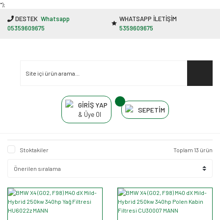
"');
DESTEK
Whatsapp
WHATSAPP İLETİŞİM
05359609675
5359609675
GİRİŞ YAP
SEPETİM
& Üye Ol
Stoktakiler
Toplam 13 ürün