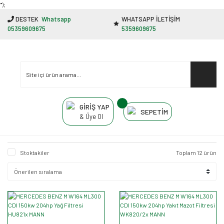
"');
DESTEK
Whatsapp
WHATSAPP İLETİŞİM
05359609675
5359609675
GİRİŞ YAP
SEPETİM
& Üye Ol
Stoktakiler
Toplam 12 ürün