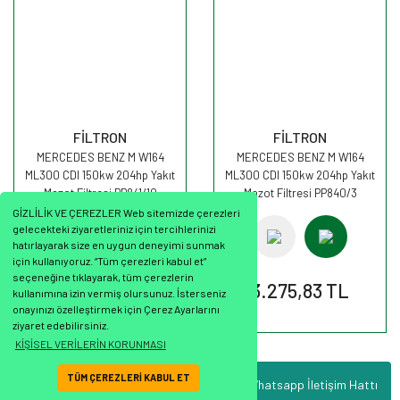
FİLTRON
FİLTRON
MERCEDES BENZ M W164
MERCEDES BENZ M W164
ML300 CDI 150kw 204hp Yakıt
ML300 CDI 150kw 204hp Yakıt
Mazot Filtresi PP841/10
Mazot Filtresi PP840/3
FİLTRON
FİLTRON
GİZLİLİK VE ÇEREZLER Web sitemizde çerezleri
gelecekteki ziyaretleriniz için tercihlerinizi
hatırlayarak size en uygun deneyimi sunmak
için kullanıyoruz. “Tüm çerezleri kabul et”
seçeneğine tıklayarak, tüm çerezlerin
1.466,53 TL
3.275,83 TL
kullanımına izin vermiş olursunuz. İsterseniz
onayınızı özelleştirmek için Çerez Ayarlarını
ziyaret edebilirsiniz.
KİŞİSEL VERİLERİN KORUNMASI
TÜM ÇEREZLERİ KABUL ET
Whatsapp İletişim Hattı