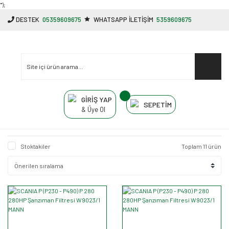
"');
DESTEK
05359609675
WHATSAPP İLETİŞİM
5359609675
GİRİŞ YAP
SEPETİM
& Üye Ol
Stoktakiler
Toplam 11 ürün