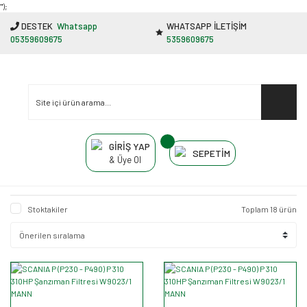
"');
DESTEK
Whatsapp
WHATSAPP İLETİŞİM
05359609675
5359609675
GİRİŞ YAP
SEPETİM
& Üye Ol
Stoktakiler
Toplam 18 ürün