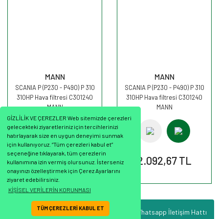
MANN
MANN
SCANIA P (P230 - P490) P 310
SCANIA P (P230 - P490) P 310
310HP Hava filtresi C301240
310HP Hava filtresi C301240
MANN
MANN
GİZLİLİK VE ÇEREZLER Web sitemizde çerezleri
gelecekteki ziyaretleriniz için tercihlerinizi
hatırlayarak size en uygun deneyimi sunmak
için kullanıyoruz. “Tüm çerezleri kabul et”
seçeneğine tıklayarak, tüm çerezlerin
2.092,67 TL
2.092,67 TL
kullanımına izin vermiş olursunuz. İsterseniz
onayınızı özelleştirmek için Çerez Ayarlarını
ziyaret edebilirsiniz.
KİŞİSEL VERİLERİN KORUNMASI
TÜM ÇEREZLERİ KABUL ET
Whatsapp İletişim Hattı