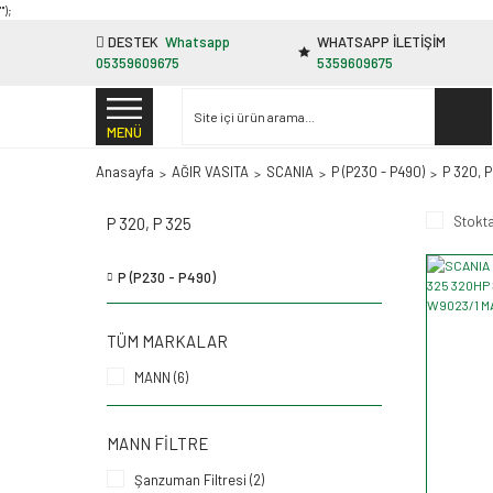
"');
DESTEK
Whatsapp
WHATSAPP İLETİŞİM
05359609675
5359609675
MENÜ
Anasayfa
AĞIR VASITA
SCANIA
P (P230 - P490)
P 320, P
Stokta
P 320, P 325
P (P230 - P490)
TÜM MARKALAR
MANN (6)
MANN FILTRE
Şanzuman Filtresi (2)