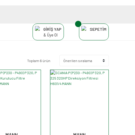
GİRİŞ YAP
SEPETİM
& Üye Ol
Toplam 6 ürün
MANN
MANN