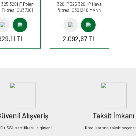
P 325 320HP Polen
320, P 325 320HP Hava
 Filtresi CU37001
filtresi C301240 MANN
MANN
629,11 TL
2.092,67 TL
üvenli Alışveriş
Taksit İmkanı
it SSL sertifikası ile güvenli
Kredi kartına taksit seçenek