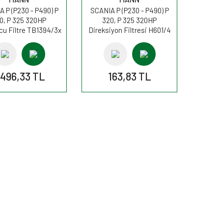
 P (P230 - P490) P
SCANIA P (P230 - P490) P
0, P 325 320HP
320, P 325 320HP
cu Filtre TB1394/3x
Direksiyon Filtresi H601/4
MANN
MANN
.496,33 TL
163,83 TL