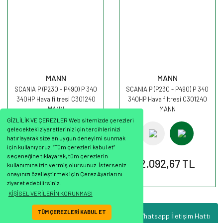
MANN
MANN
SCANIA P (P230 - P490) P 340
SCANIA P (P230 - P490) P 340
340HP Hava filtresi C301240
340HP Hava filtresi C301240
MANN
MANN
GİZLİLİK VE ÇEREZLER Web sitemizde çerezleri
gelecekteki ziyaretleriniz için tercihlerinizi
hatırlayarak size en uygun deneyimi sunmak
için kullanıyoruz. “Tüm çerezleri kabul et”
seçeneğine tıklayarak, tüm çerezlerin
2.092,67 TL
2.092,67 TL
kullanımına izin vermiş olursunuz. İsterseniz
onayınızı özelleştirmek için Çerez Ayarlarını
ziyaret edebilirsiniz.
KİŞİSEL VERİLERİN KORUNMASI
TÜM ÇEREZLERİ KABUL ET
Whatsapp İletişim Hattı