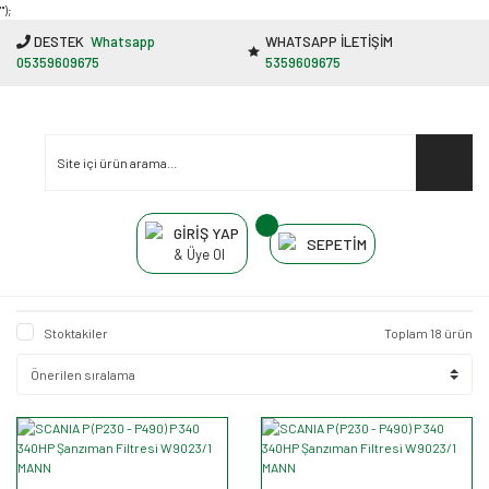
"');
DESTEK
Whatsapp
WHATSAPP İLETİŞİM
05359609675
5359609675
GİRİŞ YAP
SEPETİM
& Üye Ol
Stoktakiler
Toplam 18 ürün