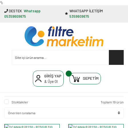
"');
DESTEK
Whatsapp
WHATSAPP İLETİŞİM
05359609675
5359609675
GİRİŞ YAP
SEPETİM
& Üye Ol
Stoktakiler
Toplam 19 ürün