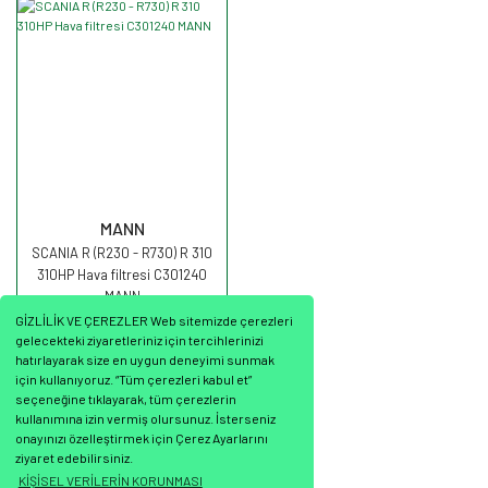
MANN
SCANIA R (R230 - R730) R 310
310HP Hava filtresi C301240
MANN
GİZLİLİK VE ÇEREZLER Web sitemizde çerezleri
gelecekteki ziyaretleriniz için tercihlerinizi
hatırlayarak size en uygun deneyimi sunmak
için kullanıyoruz. “Tüm çerezleri kabul et”
seçeneğine tıklayarak, tüm çerezlerin
2.092,67 TL
kullanımına izin vermiş olursunuz. İsterseniz
onayınızı özelleştirmek için Çerez Ayarlarını
ziyaret edebilirsiniz.
KİŞİSEL VERİLERİN KORUNMASI