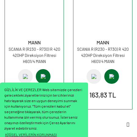
MANN
MANN
SCANIA R (R230 - R730) R 420
SCANIA R (R230 - R730) R 420
420HP Direksiyon Filtresi
420HP Direksiyon Filtresi
H601/4 MANN
H601/4 MANN
GİZLİLİK VE ÇEREZLER Web sitemizde çerezleri
163,83 TL
163,83 TL
gelecekteki ziyaretleriniz için tercihlerinizi
hatırlayarak size en uygun deneyimi sunmak
için kullanıyoruz. “Tüm çerezleri kabul et”
seçeneğine tıklayarak, tüm çerezlerin
kullanımına izin vermiş olursunuz. İsterseniz
onayınızı özelleştirmek için Çerez Ayarlarını
1
2
ziyaret edebilirsiniz.
KİŞİSEL VERİLERİN KORUNMASI