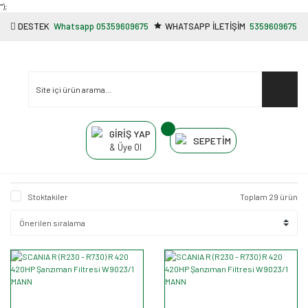
"');
DESTEK
Whatsapp 05359609675
WHATSAPP İLETİŞİM
5359609675
GİRİŞ YAP
SEPETİM
& Üye Ol
Stoktakiler
Toplam 29 ürün