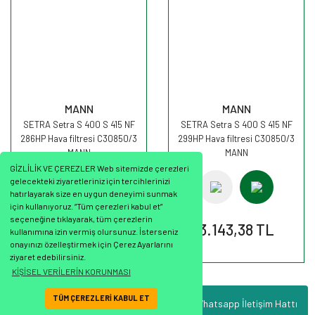
MANN
MANN
SETRA Setra S 400 S 415 NF
SETRA Setra S 400 S 415 NF
286HP Hava filtresi C30850/3
299HP Hava filtresi C30850/3
MANN
MANN
GİZLİLİK VE ÇEREZLER Web sitemizde çerezleri
gelecekteki ziyaretleriniz için tercihlerinizi
hatırlayarak size en uygun deneyimi sunmak
için kullanıyoruz. “Tüm çerezleri kabul et”
seçeneğine tıklayarak, tüm çerezlerin
3.143,38 TL
3.143,38 TL
kullanımına izin vermiş olursunuz. İsterseniz
onayınızı özelleştirmek için Çerez Ayarlarını
ziyaret edebilirsiniz.
KİŞİSEL VERİLERİN KORUNMASI
TÜM ÇEREZLERİ KABUL ET
Whatsapp İletişim Hattı