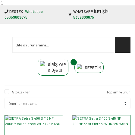
"');
DESTEK
Whatsapp
WHATSAPP İLETİŞİM
05359609675
5359609675
GİRİŞ YAP
SEPETİM
& Üye Ol
Stoktakiler
Toplam 14 ürün