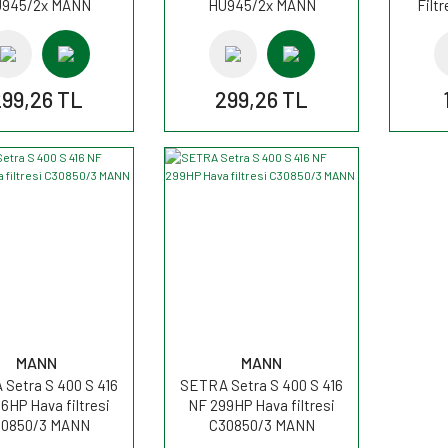
945/2x MANN
HU945/2x MANN
Filt
299,26 TL
299,26 TL
MANN
MANN
Setra S 400 S 416
SETRA Setra S 400 S 416
6HP Hava filtresi
NF 299HP Hava filtresi
0850/3 MANN
C30850/3 MANN