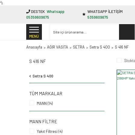
"');
DESTEK
Whatsapp
WHATSAPP İLETİŞİM
05359609675
5359609675
MENÜ
Anasayfa
AĞIR VASITA
SETRA
Setra S 400
S 416 NF
Stokta
S 416 NF
Setra S 400
TÜM MARKALAR
MANN (14)
MANN FILTRE
Yakıt Filtresi (4)