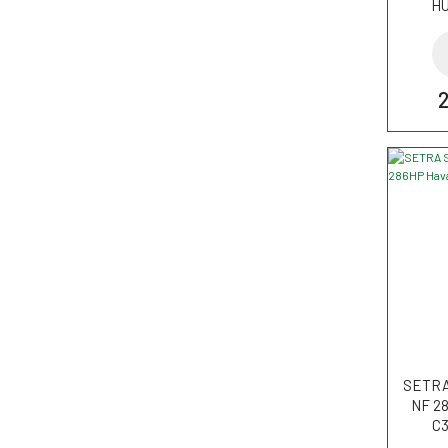
HU
SETRA 
NF 28
C3