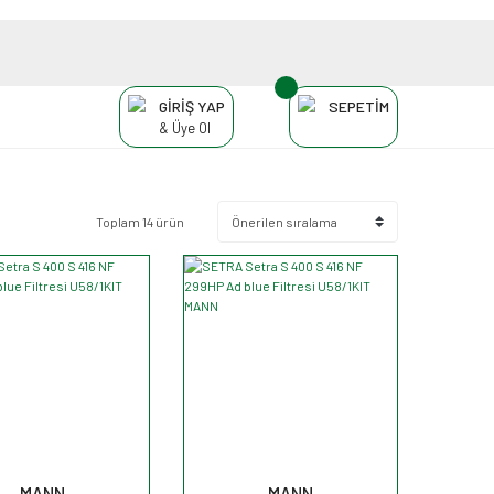
GİRİŞ YAP
SEPETİM
& Üye Ol
Toplam 14 ürün
MANN
MANN