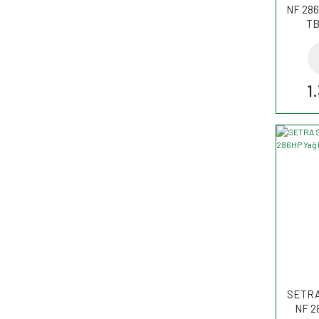
NF 286
TB
1
SETRA 
NF 28