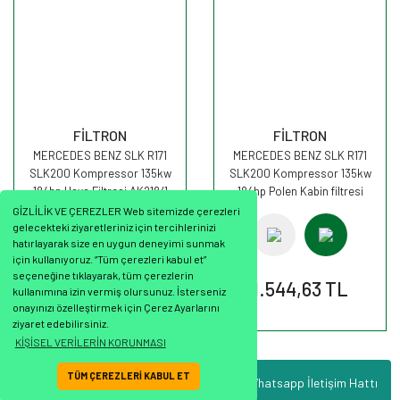
FİLTRON
FİLTRON
MERCEDES BENZ SLK R171
MERCEDES BENZ SLK R171
SLK200 Kompressor 135kw
SLK200 Kompressor 135kw
184hp Hava Filtresi AK218/1
184hp Polen Kabin filtresi
FİLTRON
K1205A FİLTRON
GİZLİLİK VE ÇEREZLER Web sitemizde çerezleri
gelecekteki ziyaretleriniz için tercihlerinizi
hatırlayarak size en uygun deneyimi sunmak
için kullanıyoruz. “Tüm çerezleri kabul et”
seçeneğine tıklayarak, tüm çerezlerin
668,18 TL
1.544,63 TL
kullanımına izin vermiş olursunuz. İsterseniz
onayınızı özelleştirmek için Çerez Ayarlarını
ziyaret edebilirsiniz.
KİŞİSEL VERİLERİN KORUNMASI
TÜM ÇEREZLERİ KABUL ET
Whatsapp İletişim Hattı