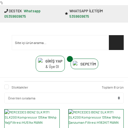
"');
DESTEK
Whatsapp
WHATSAPP İLETİŞİM
05359609675
5359609675
GİRİŞ YAP
SEPETİM
& Üye Ol
Stoktakiler
Toplam 8 ürün