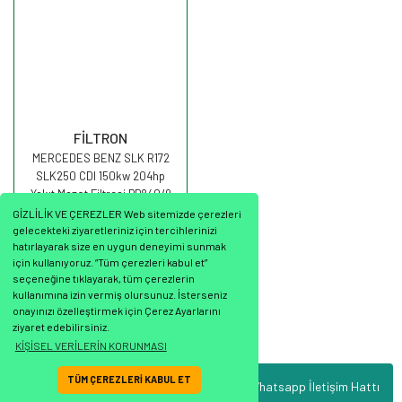
FİLTRON
MERCEDES BENZ SLK R172
SLK250 CDI 150kw 204hp
Yakıt Mazot Filtresi PP840/9
FİLTRON
GİZLİLİK VE ÇEREZLER Web sitemizde çerezleri
gelecekteki ziyaretleriniz için tercihlerinizi
hatırlayarak size en uygun deneyimi sunmak
için kullanıyoruz. “Tüm çerezleri kabul et”
seçeneğine tıklayarak, tüm çerezlerin
3.454,80 TL
kullanımına izin vermiş olursunuz. İsterseniz
onayınızı özelleştirmek için Çerez Ayarlarını
ziyaret edebilirsiniz.
KİŞİSEL VERİLERİN KORUNMASI
TÜM ÇEREZLERİ KABUL ET
Whatsapp İletişim Hattı