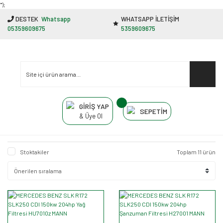
"');
DESTEK
Whatsapp
WHATSAPP İLETİŞİM
05359609675
5359609675
GİRİŞ YAP
SEPETİM
& Üye Ol
Stoktakiler
Toplam 11 ürün