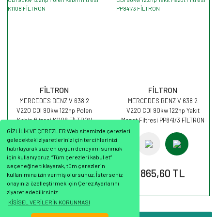
FİLTRON
FİLTRON
MERCEDES BENZ V 638 2
MERCEDES BENZ V 638 2
V220 CDI 90kw 122hp Polen
V220 CDI 90kw 122hp Yakıt
Kabin filtresi K1108 FİLTRON
Mazot Filtresi PP841/3 FİLTRON
GİZLİLİK VE ÇEREZLER Web sitemizde çerezleri
gelecekteki ziyaretleriniz için tercihlerinizi
hatırlayarak size en uygun deneyimi sunmak
için kullanıyoruz. “Tüm çerezleri kabul et”
seçeneğine tıklayarak, tüm çerezlerin
748,45 TL
865,60 TL
kullanımına izin vermiş olursunuz. İsterseniz
onayınızı özelleştirmek için Çerez Ayarlarını
ziyaret edebilirsiniz.
KİŞİSEL VERİLERİN KORUNMASI