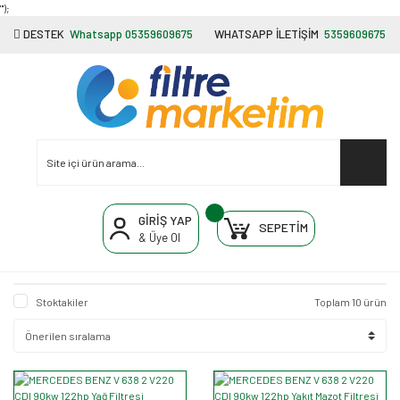
"');
DESTEK
Whatsapp 05359609675
WHATSAPP İLETİŞİM
5359609675
GİRİŞ YAP
SEPETİM
& Üye Ol
Stoktakiler
Toplam 10 ürün