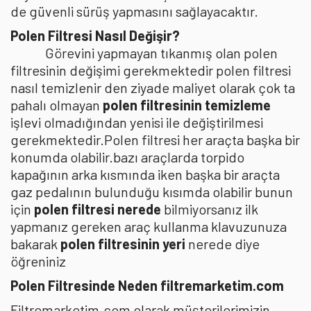
de güvenli sürüş yapmasını sağlayacaktır.
Polen Filtresi Nasıl Değişir?
Görevini yapmayan tıkanmış olan polen
filtresinin değişimi gerekmektedir polen filtresi
nasıl temizlenir den ziyade maliyet olarak çok ta
pahalı olmayan
polen filtresinin temizleme
işlevi olmadığından yenisi ile değiştirilmesi
gerekmektedir.Polen filtresi her araçta başka bir
konumda olabilir.bazı araçlarda torpido
kapağının arka kısmında iken başka bir araçta
gaz pedalının bulunduğu kısımda olabilir bunun
için
polen filtresi nerede
bilmiyorsanız ilk
yapmanız gereken araç kullanma klavuzunuza
bakarak
polen filtresinin yeri
nerede diye
öğreniniz
Polen Filtresinde Neden filtremarketim.com
Filtremarketim.com olarak müşterilerimizin