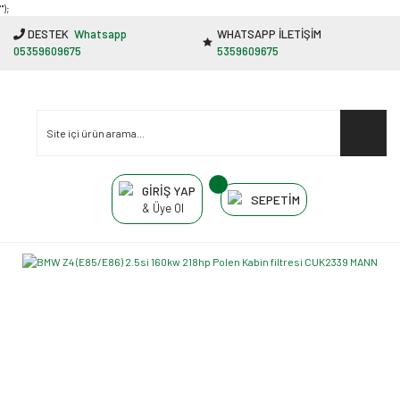
"');
DESTEK
Whatsapp
WHATSAPP İLETİŞİM
05359609675
5359609675
GİRİŞ YAP
SEPETİM
& Üye Ol