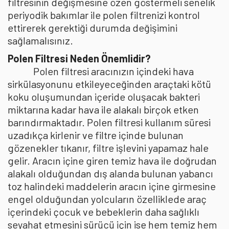
filtresinin değişmesine özen göstermeli senelik
periyodik bakımlar ile polen filtrenizi kontrol
ettirerek gerektiği durumda değişimini
sağlamalısınız.
Polen Filtresi Neden Önemlidir?
Polen filtresi aracınızın içindeki hava
sirkülasyonunu etkileyeceğinden araçtaki kötü
koku oluşumundan içeride oluşacak bakteri
miktarına kadar hava ile alakalı birçok etken
barındırmaktadır. Polen filtresi kullanım süresi
uzadıkça kirlenir ve filtre içinde bulunan
gözenekler tıkanır, filtre işlevini yapamaz hale
gelir. Aracın içine giren temiz hava ile doğrudan
alakalı olduğundan dış alanda bulunan yabancı
toz halindeki maddelerin aracın içine girmesine
engel olduğundan yolcuların özelliklede araç
içerindeki çocuk ve bebeklerin daha sağlıklı
seyahat etmesini sürücü için ise hem temiz hem