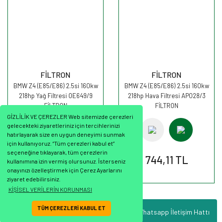
FİLTRON
FİLTRON
BMW Z4 (E85/E86) 2.5si 160kw
BMW Z4 (E85/E86) 2.5si 160kw
218hp Yağ Filtresi OE649/9
218hp Hava Filtresi AP028/3
FİLTRON
FİLTRON
GİZLİLİK VE ÇEREZLER Web sitemizde çerezleri
gelecekteki ziyaretleriniz için tercihlerinizi
hatırlayarak size en uygun deneyimi sunmak
için kullanıyoruz. “Tüm çerezleri kabul et”
seçeneğine tıklayarak, tüm çerezlerin
245,14 TL
744,11 TL
kullanımına izin vermiş olursunuz. İsterseniz
onayınızı özelleştirmek için Çerez Ayarlarını
ziyaret edebilirsiniz.
KİŞİSEL VERİLERİN KORUNMASI
TÜM ÇEREZLERİ KABUL ET
Whatsapp İletişim Hattı
ile
ideasoft
e-