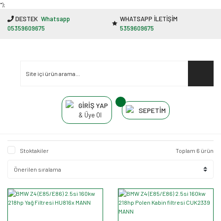
"');
DESTEK
Whatsapp
WHATSAPP İLETİŞİM
05359609675
5359609675
GİRİŞ YAP
SEPETİM
& Üye Ol
Stoktakiler
Toplam 6 ürün