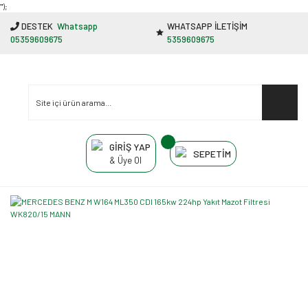
"');
DESTEK
Whatsapp
WHATSAPP İLETİŞİM
05359609675
5359609675
GİRİŞ YAP
SEPETİM
& Üye Ol