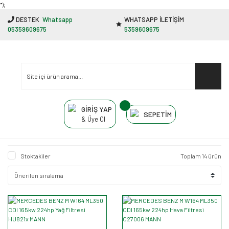
"');
DESTEK
Whatsapp
WHATSAPP İLETİŞİM
05359609675
5359609675
GİRİŞ YAP
SEPETİM
& Üye Ol
Stoktakiler
Toplam 14 ürün