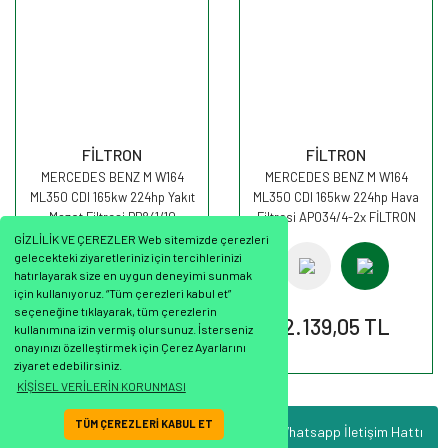
FİLTRON
FİLTRON
MERCEDES BENZ M W164
MERCEDES BENZ M W164
ML350 CDI 165kw 224hp Yakıt
ML350 CDI 165kw 224hp Hava
Mazot Filtresi PP841/10
Filtresi AP034/4-2x FİLTRON
FİLTRON
GİZLİLİK VE ÇEREZLER Web sitemizde çerezleri
gelecekteki ziyaretleriniz için tercihlerinizi
hatırlayarak size en uygun deneyimi sunmak
için kullanıyoruz. “Tüm çerezleri kabul et”
seçeneğine tıklayarak, tüm çerezlerin
1.466,53 TL
2.139,05 TL
kullanımına izin vermiş olursunuz. İsterseniz
onayınızı özelleştirmek için Çerez Ayarlarını
ziyaret edebilirsiniz.
KİŞİSEL VERİLERİN KORUNMASI
TÜM ÇEREZLERİ KABUL ET
Whatsapp İletişim Hattı